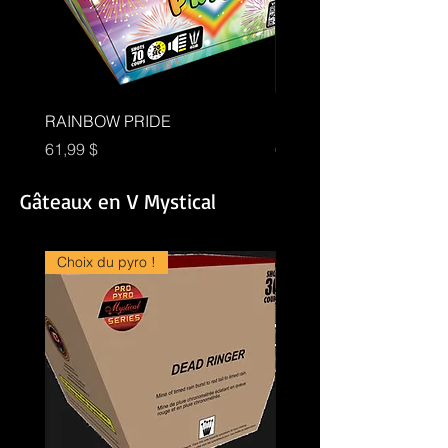
RAINBOW PRIDE
DEAD RINGER PROPY
Prix
Prix
61,99 $
61,99 $
Gâteaux en V Mystical
Choix du pyro !