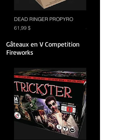
DEAD RINGER PROPYRO
BREAKING POINT
Prix
Prix
61,99 $
49,99 $
Gâteaux en V Competition
Fireworks