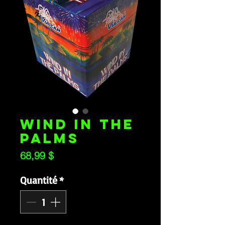
WIND IN THE
PALMS
Prix
68,99 $
Quantité
*