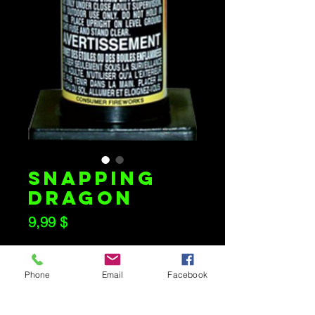
SNAPPING
DRAGON
Prix
9,99 $
Quantité
*
Phone
Email
Facebook