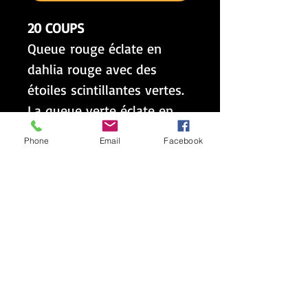
20 COUPS
Queue rouge éclate en
dahlia rouge avec des
étoiles scintillantes vertes.
La queue verte éclate en
dahlia violet avec des
Phone
Email
Facebook
étoiles scintillantes vertes.
La queue bleue éclate en
dahlia bleu avec des étoiles
scintillantes vertes.
Finale
de 5 coups
en montée
lime éclate en dahlia
lime avec des étoiles
scintillantes verte