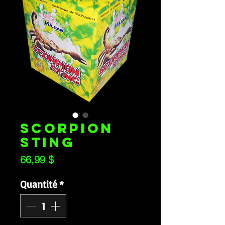
SCORPION
STING
Prix
66,99 $
Quantité
*