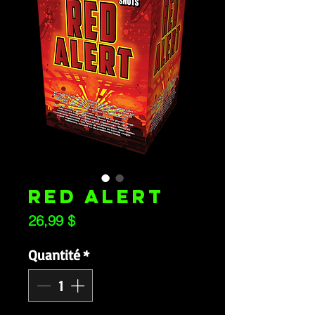
RED ALERT
Prix
26,99 $
Quantité
*