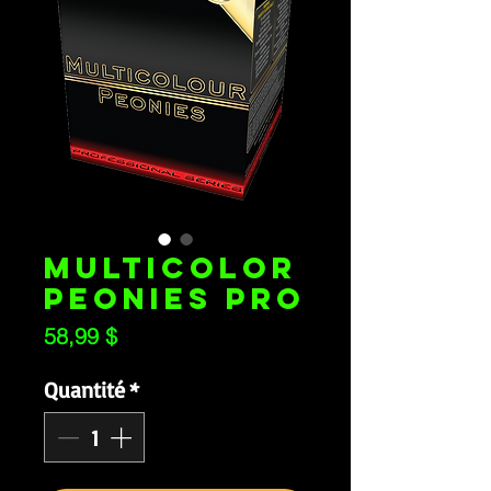
MULTICOLOR
PEONIES PRO
Prix
58,99 $
Quantité
*