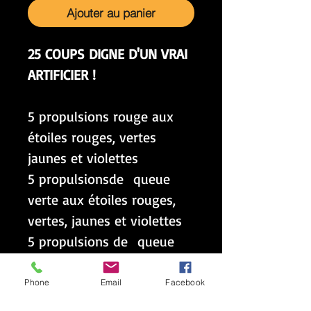
Ajouter au panier
25 COUPS DIGNE D'UN VRAI
ARTIFICIER !
5 propulsions rouge aux
étoiles rouges, vertes
jaunes et violettes
5 propulsionsde queue
verte aux étoiles rouges,
vertes, jaunes et violettes
5 propulsions de queue
pourpre aux étoiles rouges,
vertes, jaunes et violettes
Phone
Email
Facebook
5 propulsions de queue