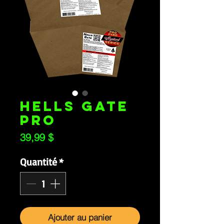
HELLS GATE
PRO
Prix
39,99 $
Quantité
*
Ajouter au panier