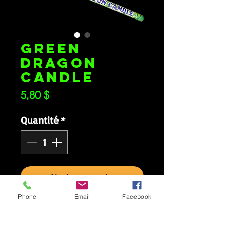
GREEN
DRAGON
CANDLE
Prix
5,80 $
Quantité
*
Ajouter au panier
Phone
Email
Facebook
Propulse 8 étoiles vertes
avec trainées.