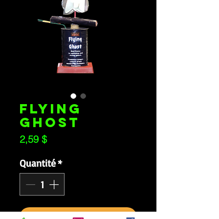
FLYING
GHOST
Prix
2,59 $
Quantité
*
Ajouter au panier