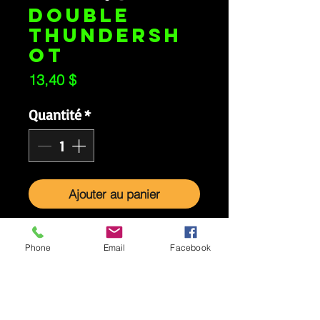
DOUBLE
THUNDERSH
OT
Prix
13,40 $
Quantité
*
Ajouter au panier
4 PAR PAQUET
Phone
Email
Facebook
4 obus à la trainée
de couleur vive
avec effet de craquement.