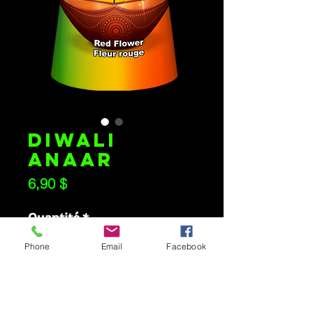
DIWALI
ANAAR
Prix
6,90 $
Quantité
*
Phone
Email
Facebook
Ajouter au panier