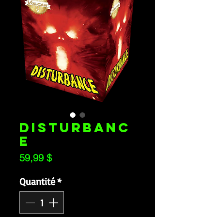
DISTURBANC
E
Prix
59,99 $
Quantité
*