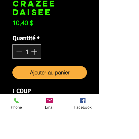
CRAZEE
DAISEE
Prix
10,40 $
Quantité
*
Ajouter au panier
1 COUP
Puissante bombe qui éclate
Phone
Email
Facebook
en étoiles pourpres et
poissons verts.
GESTION DES