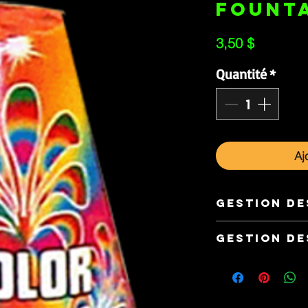
FOUNT
Prix
3,50 $
Quantité
*
Aj
GESTION DE
https://www.facebook
GESTION DE
18 ANS+
ARTIFICES.CA se rése
remplacer tout prod
un produit de qualit