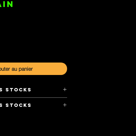
AIN
outer au panier
S STOCKS
.com/Atifices.ca/
S STOCKS
rve le droit de : Créditer ou
uit manquant ou discontinué par
é égale ou supérieur.