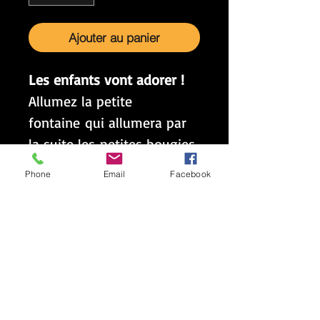
Ajouter au panier
Les enfants vont adorer !
Allumez la petite
fontaine qui allumera par
la suite les petites bougies.
La fleur s'ouvre et
Phone
Email
Facebook
tourne sur elle-même.
DE
TOUTE BEAUTÉE !
(Vidéo disponible sous
peu)
GESTION DES
STOCKS