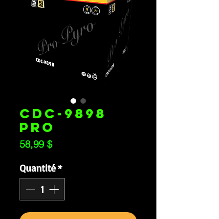
CDC-9898
PRO
Prix
58,99 $
Quantité
*