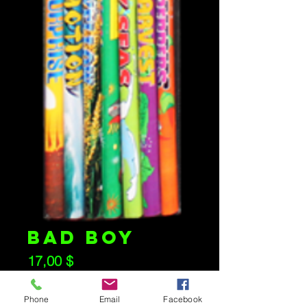
BAD BOY
Prix
17,00 $
Quantité
*
Phone
Email
Facebook